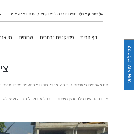
אלקטריק צקלון
מומחים בניהול פרויקטים להנדסת מיזוג אוויר
דף הבית
פרויקטים נבחרים
שרותים
מי אנח
לקבלת יעוץ אישי
מערכות
אוד
מיזוג
צי
לתעשייה
הנ
הח
אנו מאמינים כי שירות טוב הוא מיידי ומקצועי המעניק פתרון מהי
צי
רכב
שר
צוות הטכנאים שלנו זמין לשירותכם בכל עת ולכל מטרה ויגיע לש