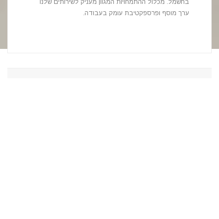
בחשמל. מכלול ההתמחויות המגוון מעניק לשירותים שלנו
ערך מוסף ופרספקטיבת עומק בעבודה.
מקצועיות ואמינות
בחברה מחלקת הנדסה ותכנון מקצועית עתירת ידע מאויישת
על ידי מהנדסים מומחים למיזוג אוויר. המחלקה מיישמת את
הטכנולוגיות החדשניות בעולם, תוך כדי בדיקה מקיפה של
כל היבטי הפרויקט למען ביצוע מהיר מקצועי ללא תקלות.